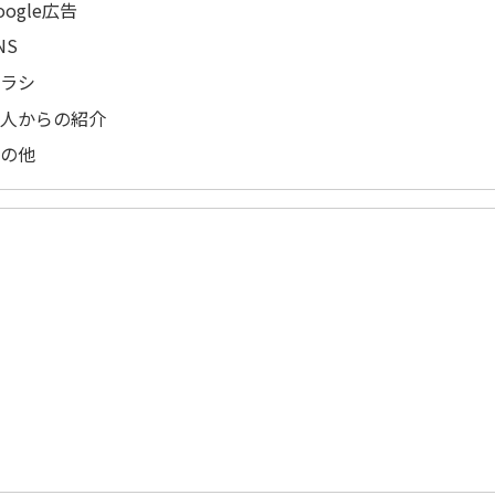
oogle広告
NS
チラシ
友人からの紹介
その他