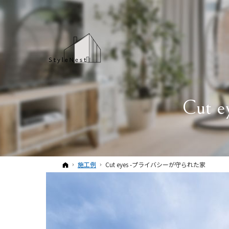
Cut
ホーム
施工例
Cut eyes -プライバシーが守られた家