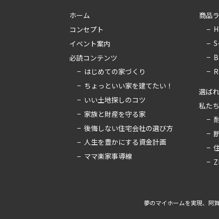
ホーム
商品
H
コンセプト
S
イベント案内
B
必読コンテンツ
はじめての家づくり
R
ちょっといい家を建てたい！
選ばれ
いい土地探しのコツ
私た
家族と財産を守る家
後悔しない住宅会社の選び方
人生を豊かにする資金計画
ママ楽家事導線
Z
夢のマイホームを実現、
阿賀