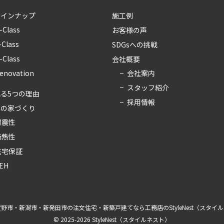
ラインナップ
施工例
-Class
お客様の声
-Class
SDGsへの挑戦
-Class
会社概要
会社案内
enovation
スタッフ紹介
る5つの理由
採用情報
ちの家づくり
耐震性
断熱性
住宅保証
EH
野市・新潟市・新発田市の注文住宅・新築戸建てなら工務店のStyleNest（スタイ
© 2025-2026 StyleNest（スタイルネスト）